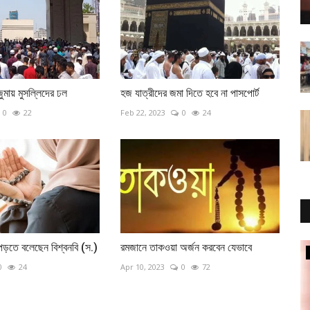
ুমায় মুসল্লিদের ঢল
হজ যাত্রীদের জমা দিতে হবে না পাসপোর্ট
0
22
Feb 22, 2023
0
24
পড়তে বলেছেন বিশ্বনবি (স.)
রমজানে তাকওয়া অর্জন করবেন যেভাবে
মতামত
0
24
Apr 10, 2023
0
72