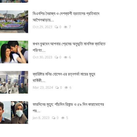
বিএনপির নৈরাজ্য ও দেশব্যাপী হরতালের প্রতিবাদে
আগৈলঝাড়ায়...
Oct 29, 2023
0
7
কখন বুঝবেন আপনার প্রেমের অনুভূতি মানসিক ব্যাধিতে
পরিণত...
Oct 30, 2023
0
6
ব্যারিষ্টার মনির হোসেন এর রত্নগর্ভা মায়ের মৃত্যু
বার্ষিকী...
Mar 23, 2024
0
6
ফারদিনের মৃত্যু: পাঁচদিন রিমান্ড ও ৫৯ দিন কারাভোগের
পর...
Jan 8, 2023
0
5