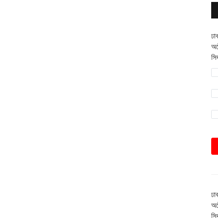
ঢা
অট
সি
ঢা
অট
সি