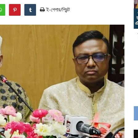
ই-পেপার/প্রিন্ট