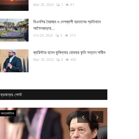
Mar 20, 2025
1
81
বিএনপির নৈরাজ্য ও দেশব্যাপী হরতালের প্রতিবাদে
আগৈলঝাড়ায়...
Oct 29, 2023
0
315
ব্যারিস্টার হলেন কুমিল্লার হোমনার কৃতি সন্তান শামীম
Mar 18, 2023
0
455
ক্রমান্বয় পোস্ট
আন্তর্জাতিক
লাইফস্টাইল