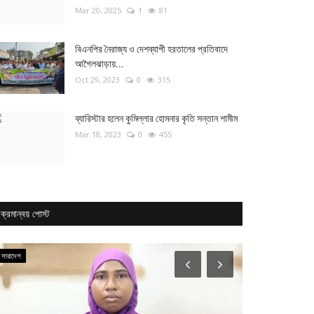
Mar 20, 2025
1
81
বিএনপির নৈরাজ্য ও দেশব্যাপী হরতালের প্রতিবাদে
আগৈলঝাড়ায়...
Oct 29, 2023
0
315
ব্যারিস্টার হলেন কুমিল্লার হোমনার কৃতি সন্তান শামীম
Mar 18, 2023
0
455
ক্রমান্বয় পোস্ট
সারাদেশ
খেলা