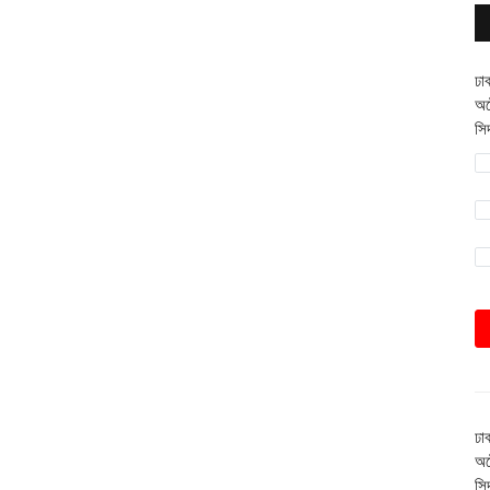
ঢা
অট
সি
ঢা
অট
সি