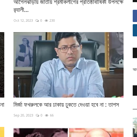
আগৈলঝাড়ায় জাতীয় শ্রমীকলীগের প্রতিষ্ঠাবাষির্কী উপলক্ষে
র‌্যালী...
Oct 12, 2023
0
230
আলহ
শনা
মির্জা ফখরুলকে আর ঢাকায় ঢুকতে দেওয়া হবে না : তাপস
Sep 20, 2023
0
66