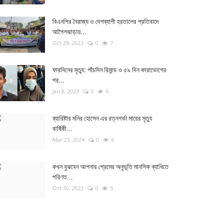
বিএনপির নৈরাজ্য ও দেশব্যাপী হরতালের প্রতিবাদে
আগৈলঝাড়ায়...
Oct 29, 2023
0
7
ফারদিনের মৃত্যু: পাঁচদিন রিমান্ড ও ৫৯ দিন কারাভোগের
পর...
Jan 8, 2023
0
6
ব্যারিষ্টার মনির হোসেন এর রত্নগর্ভা মায়ের মৃত্যু
বার্ষিকী...
Mar 23, 2024
0
6
কখন বুঝবেন আপনার প্রেমের অনুভূতি মানসিক ব্যাধিতে
পরিণত...
Oct 30, 2023
0
5