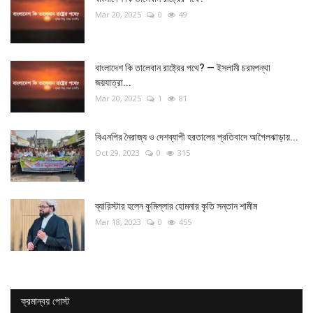
Mar 20, 2025
0
49
বাংলাদেশ কি তালেবান রাষ্ট্রের পথে? — ইসলামী চরমপন্থা
জয়যাত্রা...
Mar 20, 2025
1
81
বিএনপির নৈরাজ্য ও দেশব্যাপী হরতালের প্রতিবাদে আগৈলঝাড়ায়...
Oct 29, 2023
0
315
ব্যারিস্টার হলেন কুমিল্লার হোমনার কৃতি সন্তান শামীম
Mar 18, 2023
0
455
ক্রমান্বয় পোস্ট