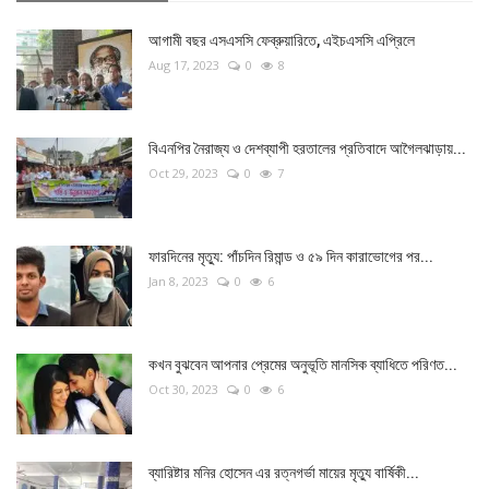
শিল্প-সাহিত্য
আগামী বছর এসএসসি ফেব্রুয়ারিতে, এইচএসসি এপ্রিলে
ধর্ম
Aug 17, 2023
0
8
স্বাস্থ্য
বিএনপির নৈরাজ্য ও দেশব্যাপী হরতালের প্রতিবাদে আগৈলঝাড়ায়...
ইউটিউব
Oct 29, 2023
0
7
মতামত
ফারদিনের মৃত্যু: পাঁচদিন রিমান্ড ও ৫৯ দিন কারাভোগের পর...
Language
Jan 8, 2023
0
6
English
BN
কখন বুঝবেন আপনার প্রেমের অনুভূতি মানসিক ব্যাধিতে পরিণত...
Oct 30, 2023
0
6
ব্যারিষ্টার মনির হোসেন এর রত্নগর্ভা মায়ের মৃত্যু বার্ষিকী...