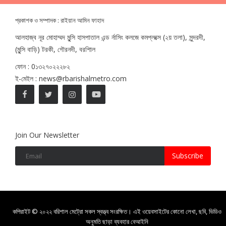
প্রকাশক ও সম্পাদক : রাইয়ান আমিন ফাহাদ
আলহাজ্ব নূর মোহাম্মদ মুন্সি হাসপাতাল এন্ড র্নাসিং কলজে কমপ্লক্সে (২য় তলা), সুন্দরদী,
(মুন্সি বাড়ি) টরকী, গৌরনদী, বরশিাল
ফোন : 0১৩২৭০২২২৮২
ই-মেইল : news@rbarishalmetro.com
Join Our Newsletter
Subscribe
কপিরাইট © ২০২২ বরিশাল মেট্রো সকল স্বত্ত্ব সংরক্ষিত। এই ওয়েবসাইটের কোনো লেখা, ছবি, ভিডিও
অনুমতি ছাড়া ব্যবহার বেআইনি