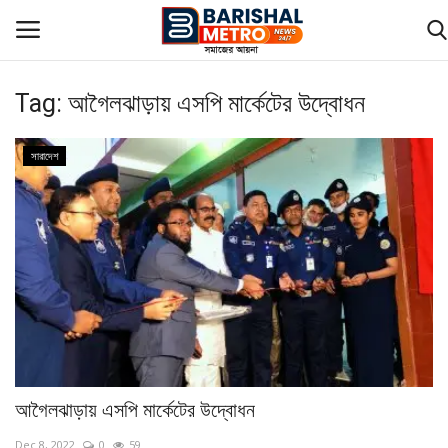
Tag:
আগৈলঝাড়ায় এসপি মার্কেটের উদ্বোধন
জাতীয়
সারাদেশ
রাজনীতি
আইন-বিচার
অর্থনীতি
আন্তর্জাতিক
বিনোদন
আগৈলঝাড়ায় এসপি মার্কেটের উদ্বোধন
খেলা
Dec 8, 2022
0
59