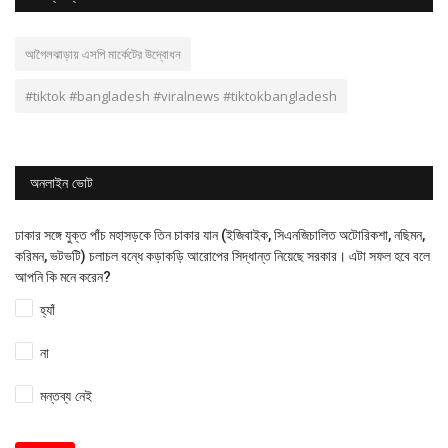
আগৈলঝাড়ায় এসপি মার্কেটের উদ্বোধন
#tiktok #bangladesh #viralnews #tiktokbangladesh
অনলাইন ভোট
ঢাকার সঙ্গে যুক্ত পাঁচ মহাসড়কে তিন চাকার যান (ইজিবাইক, সিএনজিচালিত অটোরিকশা, নছিমন,
করিমন, ভটভটি) চলাচল বন্ধে কড়াকড়ি আরোপের সিদ্ধান্ত নিয়েছে সরকার। এটা সফল হবে বলে
আপনি কি মনে করেন?
হ্যাঁ
না
মন্তব্য নেই