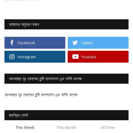
লাইফস্টাইল
আমাদের অনুসরণ করুন
সারাদেশ
Facebook
Twitter
বরিশাল
Instagram
Youtube
রাজধানী
গ্যালারি
আলহাজ্ব নূর মোহাম্মদ মুন্সী হাসপাতাল এন্ড নার্সিং কলেজ
কিডস
আলহাজ্ব নূর মোহাম্মদ মুন্সী হাসপাতাল এন্ড নার্সিং কলেজ
তথ্যপ্রযুক্তি
জনপ্রিয় পোস্ট
শিক্ষা
This Week
This Month
All Time