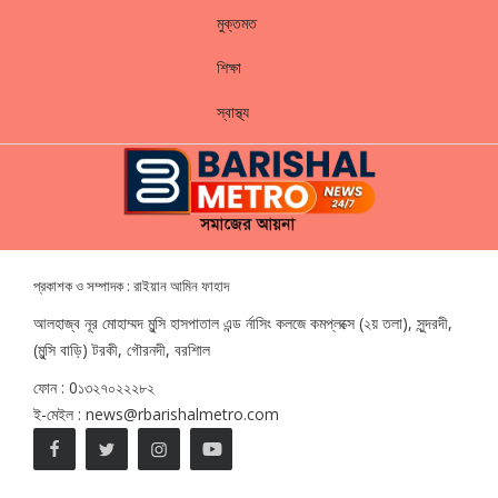
মুক্তমত
শিক্ষা
স্বাস্থ্য
প্রকাশক ও সম্পাদক : রাইয়ান আমিন ফাহাদ
আলহাজ্ব নূর মোহাম্মদ মুন্সি হাসপাতাল এন্ড র্নাসিং কলজে কমপ্লক্সে (২য় তলা), সুন্দরদী,
(মুন্সি বাড়ি) টরকী, গৌরনদী, বরশিাল
ফোন : 0১৩২৭০২২২৮২
ই-মেইল : news@rbarishalmetro.com