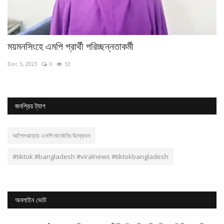
ময়মনসিংহে এমপি প্রার্থী পরিচ্ছন্নতাকর্মী
নল
Dec 5, 2023
0
53
No
জনপ্রিয় ট্যাগ
আগৈলঝাড়ায় এসপি মার্কেটের উদ্বোধন
#tiktok #bangladesh #viralnews #tiktokbangladesh
অনলাইন ভোট