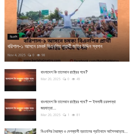
বিএনপি
বরিশাল-১ আসনে চমক! বিএনপির প্রার্থী জহির উদ্দিন স্বপন
Nov 4, 2025
0
98
বাংলাদেশ কি তালেবান রাষ্ট্রের পথে?
Mar 20, 2025
0
49
বাংলাদেশ কি তালেবান রাষ্ট্রের পথে? — ইসলামী চরমপন্থা
জয়যাত্রা...
Mar 20, 2025
1
81
বিএনপির নৈরাজ্য ও দেশব্যাপী হরতালের প্রতিবাদে আগৈলঝাড়ায়...