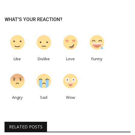
WHAT'S YOUR REACTION?
0
0
0
0
Like
Dislike
Love
Funny
0
0
0
Angry
Sad
Wow
RELATED POSTS