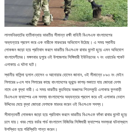
লাইফস্টাইল
সারাদেশ
লালমনিরহাটের হাতীবান্ধায় ভারতীয় সীমান্ত রক্ষী বাহিনী বিএসএফ বাংলাদেশের
অভ্যন্তরে প্রবেশ করে এক নারীকে মারধরের অভিযোগ উঠেছে। এ সময় স্থানীয়
বরিশাল
লোকজন জড়ো হয়ে প্রতিবাদ করলে ভারতীয় বিএসএফ রাবার বুলেট ছুড়ে এমন অভিযোগ
বাংলাদেশীদের। মঙ্গলবার দুপুরে ওই উপজেলার সিঙ্গিমারী ইউনিয়নের ৭ নং ওয়ার্ডের পকেট
রাজধানী
এলাকায় এ ঘটনা ঘটে।
গ্যালারি
স্থানীয় বাসিন্দা দুলাল হোসেন ও আনোয়ার হোসেন জানান, ওই সীমান্তে ৮৯৩ নং মেইন
পিলারের ৮এস সাব পিলারের কাছে বাংলাদেশের ভূখন্ডে কাপড় শুকাতে যায় জোহরা বেগম
কিডস
নামে এক বৃদ্ধা নারী। এ সময় ভারতীয় কুচবিহার অঞ্চলের শিতলকুচি এলাকার ফুলবাড়ী
বিএসএফ ক্যাম্পের এক সদস্য বাংলাদেশের অভ্যন্তরে প্রবেশ করে ওই এলাকার নেহাল
তথ্যপ্রযুক্তি
উদ্দিনের মেয়ে বৃদ্ধা জোহরা বেগমকে মারধর করেন ওই বিএসএফ সদস্য।
সীমান্তবর্তী লোকজন জড়ো হয়ে প্রতিবাদ করলে ভারতীয় বিএসএফ ফাঁকা রাবার বুলেট ছুড়ে
শিক্ষা
চলে যায়। খবর পেয়ে বর্ডার গার্ড বাংলাদেশ বিজিবির সিঙ্গিমারী ক্যাম্পের সদস্যরা ঘটনাস্থলে
উপস্থিত হয়ে পরিস্থিতি শান্ত করেন।