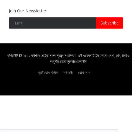
Join Our Newsletter
Subscribe
কপিরাইট © ২০২২ বরিশাল মেট্রো সকল স্বত্ত্ব সংরক্ষিত। এই ওয়েবসাইটের কোনো লেখা, ছবি, ভিডিও
অনুমতি ছাড়া ব্যবহার বেআইনি
প্রাইভেসি পলিসি
শর্তাবলী
যোগাযোগ