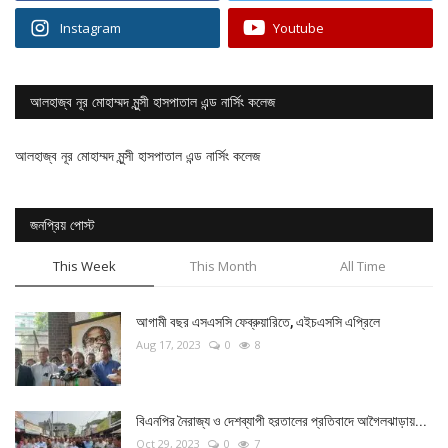
Instagram
Youtube
আলহাজ্ব নূর মোহাম্মদ মুন্সী হাসপাতাল এন্ড নার্সিং কলেজ
আলহাজ্ব নূর মোহাম্মদ মুন্সী হাসপাতাল এন্ড নার্সিং কলেজ
জনপ্রিয় পোস্ট
This Week
This Month
All Time
আগামী বছর এসএসসি ফেব্রুয়ারিতে, এইচএসসি এপ্রিলে
Aug 17, 2023
0
8
বিএনপির নৈরাজ্য ও দেশব্যাপী হরতালের প্রতিবাদে আগৈলঝাড়ায়...
Oct 29, 2023
0
7