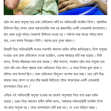
লাইফস্টাইল
হঠাৎ গত রাতে অসুস্থ হয়ে ঢাকা মেডিকেলে ভর্তি হন অভিনেত্রী তানজিন তিশা। প্রাথমিক
সারাদেশ
চিকিৎসা দিয়ে সেখান থেকে স্থানান্তরিত করা হয় রাজধানীর একটি বেসরকারি হাসপাতালে।
রাত থেকে দুপুর পর্যন্ত সেখানেই চিকিৎসা দেওয়া হয়। সর্বশেষ খবর পাওয়া পর্যন্ত জানা
বরিশাল
যায়, এখন বাসায় ফিরেছেন তিনি। আগের চেয়ে সুস্থ আছেন।
রাজধানী
বিষয়টি নিয়ে অভিনয়শিল্পী সংঘের সভাপতি আহসান হাবিব নাসিম জানিয়েছেন, তিশা অসুস্থ
হওয়ায় ওকে ঢাকা মেডিকেলে নেওয়া হয়েছিল, এরপর স্কয়ারে ভর্তি করা হয়েছে। তিনি
গ্যালারি
বলেন, তিশার পরিবারের সঙ্গে কথা হয়েছে। তাঁরা বললেন, গতরাতে হঠাৎ করে অসুস্থ হয়ে
গেলে তাঁর বোন তাঁকে প্রথমে ঢাকা মেডিকেলে নিয়ে যান। এ সময় তিশার বুকে ব্যথা ও
কিডস
বমিসহ নানা উপসর্গ ছিল। ঢাকা মেডিকেলে কিছুক্ষণ অপেক্ষা করে তারা। তবে বেশি ভিড়
থাকায় সময় ক্ষেপণ না করে তাঁরা জরুরি ভিত্তিতে তাঁকে পান্থপথের একটি বেসরকারি
তথ্যপ্রযুক্তি
হাসপাতালে নিয়ে যান।’
এদিকে এই অভিনেত্রী অসুস্থ হওয়ার পর থেকেই অসুস্থতা নিয়ে নানা গুঞ্জন চাউর
শিক্ষা
হয়েছে। গুঞ্জন নিয়ে আহসান হাবীব নাসিম বলেন, ‘আমাদের অভিনয়শিল্পী তানজিন তিশা
গত রাতে অসুস্থ হয়। তাকে হাসপাতালে ভর্তি করা হয়। সে এখন বাড়িতে আছে।