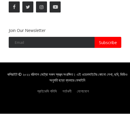
Join Our Newsletter
Subscribe
কপিরাইট © ২০২২ বরিশাল মেট্রো সকল স্বত্ত্ব সংরক্ষিত। এই ওয়েবসাইটের কোনো লেখা, ছবি, ভিডিও
অনুমতি ছাড়া ব্যবহার বেআইনি
প্রাইভেসি পলিসি
শর্তাবলী
যোগাযোগ