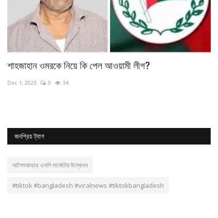
শাহজাহান ওমরকে নিয়ে কি পেল আওয়ামী লীগ?
আগ
হ
Dec 1, 2023
0
34
No
জনপ্রিয় ট্যাগ
আগৈলঝাড়ায় এসপি মার্কেটের উদ্বোধন
#tiktok #bangladesh #viralnews #tiktokbangladesh