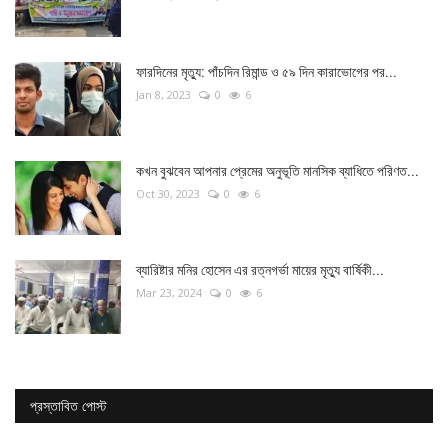
ফারদিনের মৃত্যু: পাঁচদিন রিমান্ড ও ৫৯ দিন কারাভোগের পর...
Jan 8, 2023
0
6
কখন বুঝবেন আপনার প্রেমের অনুভূতি মানসিক ব্যাধিতে পরিণত...
Oct 30, 2023
0
6
ব্যারিষ্টার মনির হোসেন এর রত্নগর্ভা মায়ের মৃত্যু বার্ষিকী...
Mar 23, 2024
0
6
প্রস্তাবিত পোস্ট