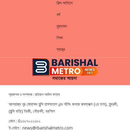
শিল্প-সাহিত্য
ধর্ম
মুক্তমত
শিক্ষা
স্বাস্থ্য
প্রকাশক ও সম্পাদক : রাইয়ান আমিন ফাহাদ
আলহাজ্ব নূর মোহাম্মদ মুন্সি হাসপাতাল এন্ড র্নাসিং কলজে কমপ্লক্সে (২য় তলা), সুন্দরদী,
(মুন্সি বাড়ি) টরকী, গৌরনদী, বরশিাল
ফোন : 0১৩২৭০২২২৮২
ই-মেইল : news@rbarishalmetro.com