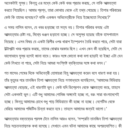
শিল্প-সাহিত্য
অনেকটাই সুস্থ। কিন্তু এর মধ্যে কেউ কেউ খবর প্রচার করছে, সে নাকি আত্মহত্যা
করতে গিয়েছিল। আমার প্রশ্ন, তারা কোথায় থেকে এই তথ্য পেয়েছে। তিশার পরিবারের
ধর্ম
কেউ কি তাদের বলেছেন? নাকি একজন অভিনেত্রীকে নিয়ে ইচ্ছেমতো লিখেছে?’
এ সময় নাসিম বলেন, যে খবর ছড়াচ্ছে তা সত্য নয়। তিশার পরিবার বলছে এটা
স্বাস্থ্য
আত্মহত্যার চেষ্টা নয়, মিথ্যে গুঞ্জন ছড়ানো হচ্ছে। সে অসুস্থ হয়েছে তাঁকে হাসপাতালে
নিয়েছে। এসব বিষয় যে একটা শিল্পীর ওপর খারাপ ইম্প্রেশন তৈরি করতে পারে, সেটা যারা
ইউটিউব
উল্টাপাল্টা খবর প্রচার করছে, তাদের বোঝার দরকার ছিল। এখন কেন কী হয়েছিল, সেটা সে
ভালোভাবে সুস্থ হলেই জানা যাবে। কারও সঙ্গে কোনো কথা বলা ছাড়াই যা ইচ্ছা এটা যেন
মতামত
কেউ লিখতে না পারে, সেটা নিয়ে আমরা সংশ্লিষ্ট ব্যক্তিদের সঙ্গে কথা বলব।’
গত মাসের শেষের দিকে অভিনেত্রী হোমায়রা হিমু আত্মহত্যা করেন বলে ধারণা করা হয়।
Language
তাঁর মৃত্যুর পরে তানজিন তিশা আত্মহত্যা নিয়ে গণমাধ্যমে বলেছিলেন, ‘আমাদের মিডিয়ায়
English
BN
আত্মহত্যা বেড়েছে, এই ধারণাটা ভুল। কেউ যদি ডিপ্রেশন থেকে আত্মহত্যা করে, তাহলে
সেটা একদমই ভুল। এটি শুধু আমাদের শোবিজ অঙ্গনেই হচ্ছে না, বরং সারা বাংলাদেশেই
হচ্ছে। কিন্তু আমাদের চোখে শুধু পড়ে মিডিয়াতে কী হচ্ছে না হচ্ছে। নেগেটিভ থেকে
বেরিয়ে আমাদের পজিটিভ চিন্তা করতে হবে। তাহলে আমাদের জন্যই ভালো।’
আত্মহত্যার বক্তব্যের প্রসঙ্গ টেনে নাসিম আরও বলেন, ‘সম্প্রতি তানজিন তিশা আত্মহত্যা
নিয়ে সচেতনতামূলক কথা বলেছে। সেখানে এমন ঘটনা আমাদের কাছে অপ্রত্যাশিত। কী